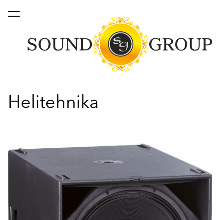
lisati ostukorvi.
Vaata ostukorvi
Helitehnika