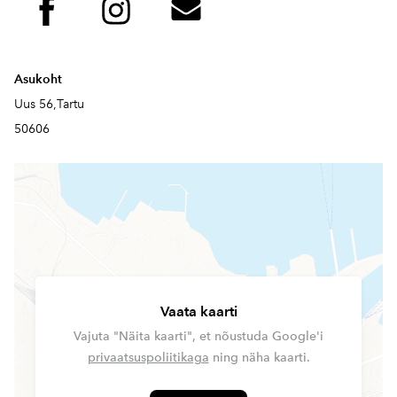
Asukoht
Uus 56,Tartu
50606
Vaata kaarti
Vajuta "Näita kaarti", et nõustuda Google'i
privaatsuspoliitikaga
ning näha kaarti.