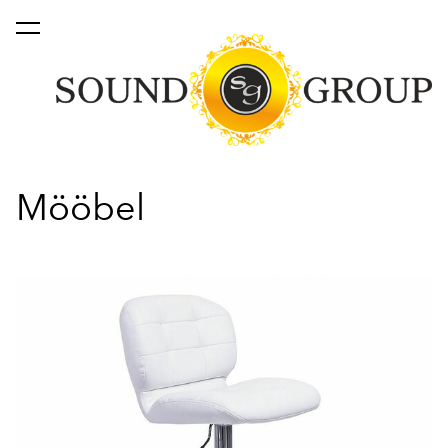
lisati ostukorvi.
Vaata ostukorvi
Mööbel