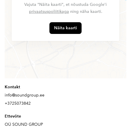
Vajuta "Näita kaarti", et nõustuda Google'i
privaatsuspoliitikaga
ning näha kaarti.
Näita kaarti
Kontakt
info@soundgroup.ee
+3725073842
Ettevõte
OÜ SOUND GROUP