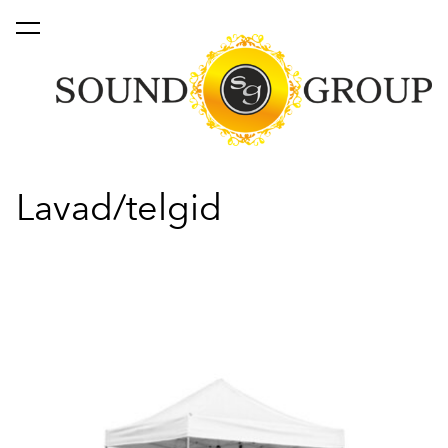
lisati ostukorvi.
Vaata ostukorvi
Lavad/telgid