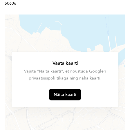
50606
Vaata kaarti
Vajuta "Näita kaarti", et nõustuda Google'i
privaatsuspoliitikaga
ning näha kaarti.
Näita kaarti