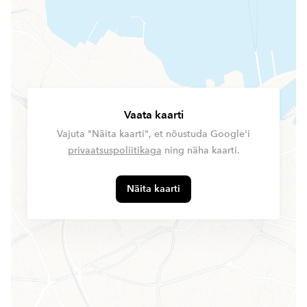
Vaata kaarti
Vajuta "Näita kaarti", et nõustuda Google'i
privaatsuspoliitikaga
ning näha kaarti.
Näita kaarti