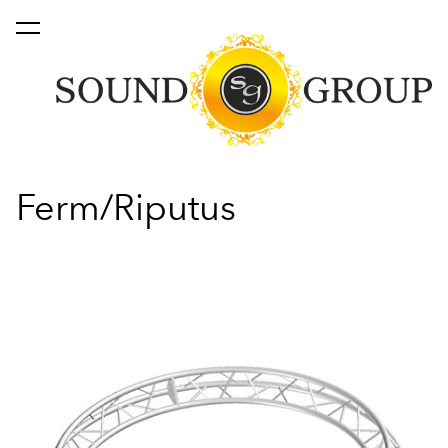
lisati ostukorvi.
Vaata ostukorvi
Ferm/Riputus