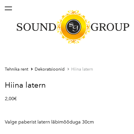
lisati ostukorvi.
Vaata ostukorvi
Tehnika rent
Dekoratsioonid
Hiina latern
Hiina latern
2,00€
Valge paberist latern läbimõõduga 30cm