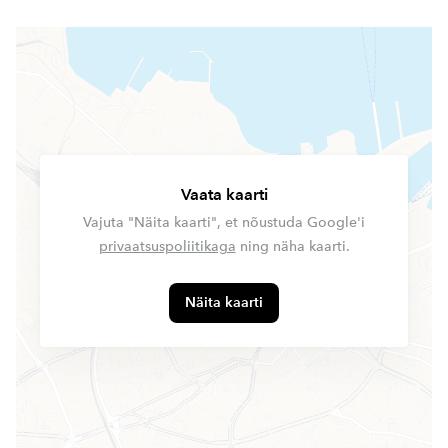
Vaata kaarti
Vajuta "Näita kaarti", et nõustuda Google'i
privaatsuspoliitikaga
ning näha kaarti.
Näita kaarti