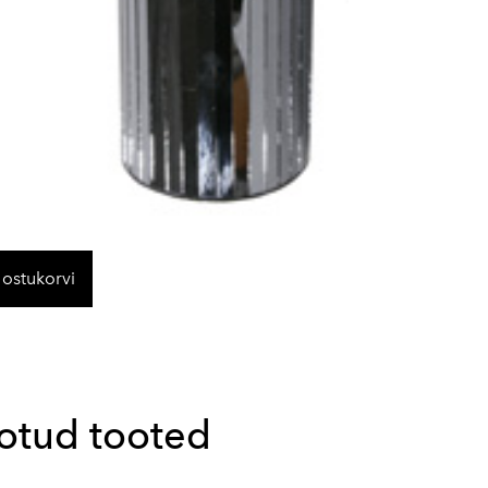
 ostukorvi
otud tooted