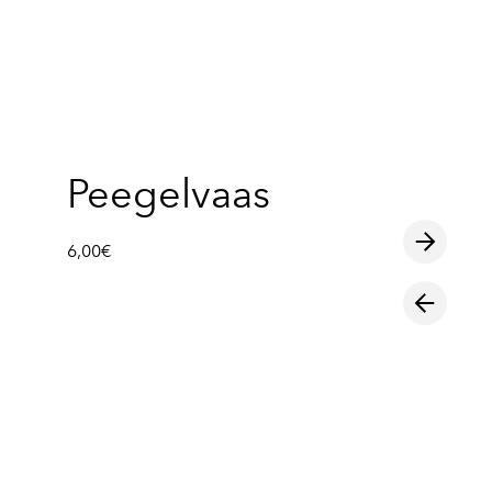
lisati ostukorvi.
Vaata ostukorvi
Peegelvaas
6,00€