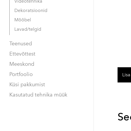
Videotehnika
Dekoratsioonid
Mööbel
Lavad/telgid
Teenused
Ettevõttest
Meeskond
Portfoolio
Lisa
Küsi pakkumist
Kasutatud tehnika müük
Se