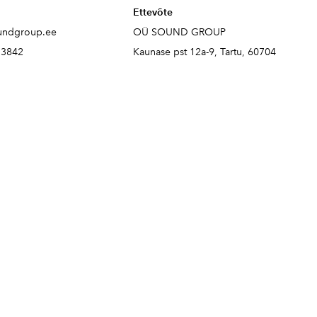
Ettevõte
undgroup.ee
OÜ SOUND GROUP
73842
Kaunase pst 12a-9, Tartu, 60704