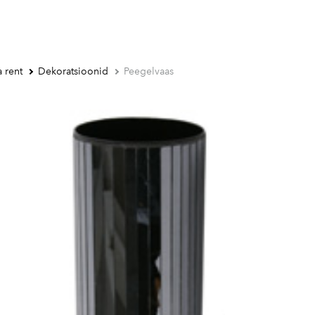
 rent
Dekoratsioonid
Peegelvaas