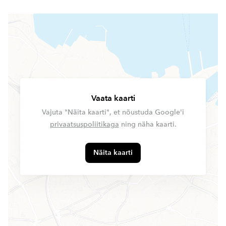
Vaata kaarti
Vajuta "Näita kaarti", et nõustuda Google'i
privaatsuspoliitikaga
ning näha kaarti.
Näita kaarti