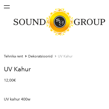
lisati ostukorvi.
Vaata ostukorvi
Tehnika rent
Dekoratsioonid
UV Kahur
UV Kahur
12,00€
UV kahur 400w