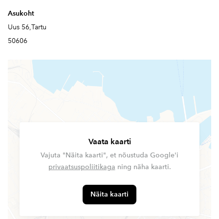
Asukoht
Uus 56,Tartu
50606
Vaata kaarti
Vajuta "Näita kaarti", et nõustuda Google'i
privaatsuspoliitikaga
ning näha kaarti.
Näita kaarti