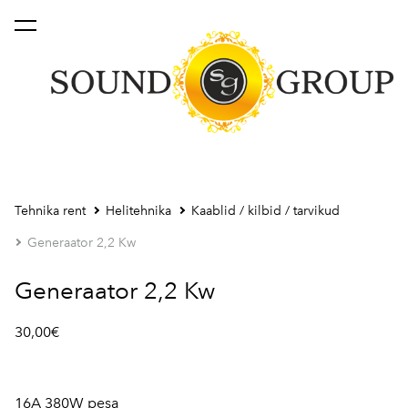
lisati ostukorvi.
Vaata ostukorvi
Tehnika rent
Helitehnika
Kaablid / kilbid / tarvikud
Generaator 2,2 Kw
Generaator 2,2 Kw
30,00€
16A 380W pesa