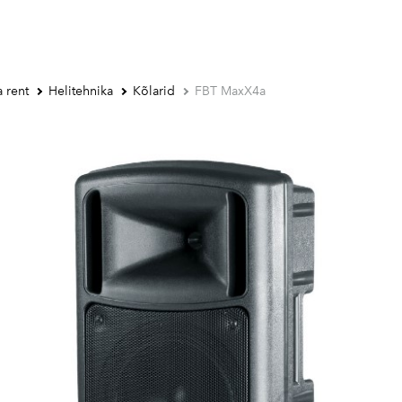
 rent
Helitehnika
Kõlarid
FBT MaxX4a