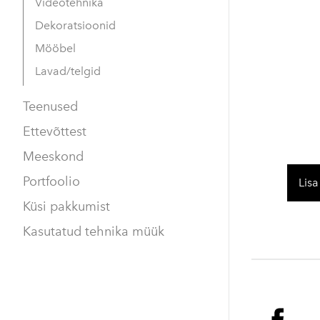
Videotehnika
Dekoratsioonid
Mööbel
Lavad/telgid
Teenused
Ettevõttest
Meeskond
Portfoolio
Lisa
Küsi pakkumist
Kasutatud tehnika müük