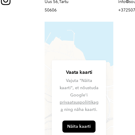
Uus 56,Tartu
info@so
50606
+37250
Vaata kaarti
Vajuta "Näita
kaarti", et nõustuda
Google'i
privaatsuspoliitikag
a
ning näha kaarti.
Näita kaarti