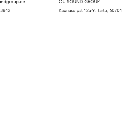
undgroup.ee
OÜ SOUND GROUP
73842
Kaunase pst 12a-9, Tartu, 60704