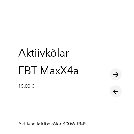
lisati ostukorvi.
Vaata ostukorvi
Aktiivkõlar
FBT MaxX4a
15,00 €
Aktiivne lairibakõlar 400W RMS