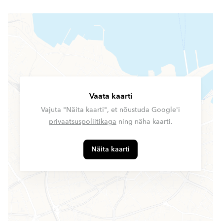
Vaata kaarti
Vajuta "Näita kaarti", et nõustuda Google'i
privaatsuspoliitikaga
ning näha kaarti.
Näita kaarti