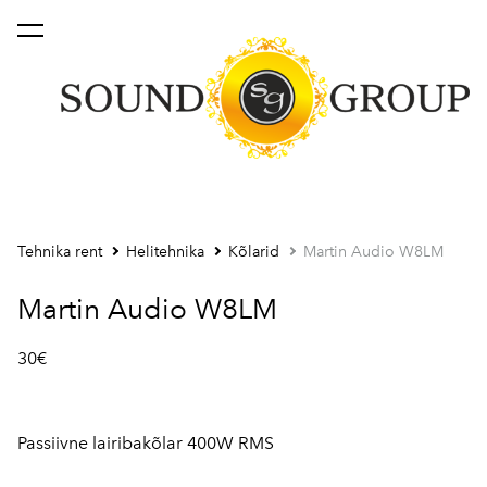
lisati ostukorvi.
Vaata ostukorvi
Tehnika rent
Helitehnika
Kõlarid
Martin Audio W8LM
Martin Audio W8LM
30€
Passiivne lairibakõlar 400W RMS