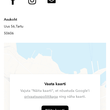
Asukoht
Uus 56,Tartu
50606
Vaata kaarti
Vajuta "Näita kaarti", et nõustuda Google'i
privaatsuspoliitikaga
ning näha kaarti.