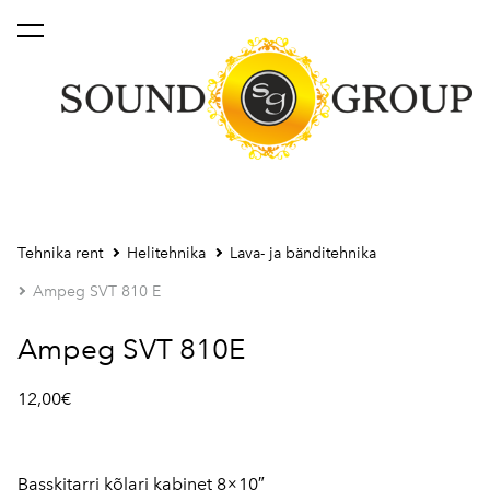
lisati ostukorvi.
Vaata ostukorvi
Tehnika rent
Helitehnika
Lava- ja bänditehnika
Ampeg SVT 810 E
Ampeg SVT 810E
12,00€
Basskitarri kõlari kabinet 8×10″