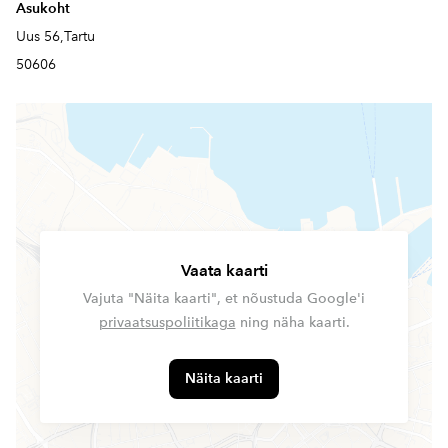
Asukoht
Uus 56,Tartu
50606
Vaata kaarti
Vajuta "Näita kaarti", et nõustuda Google'i
privaatsuspoliitikaga
ning näha kaarti.
Näita kaarti