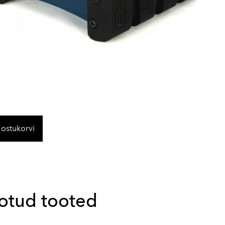
 ostukorvi
otud tooted