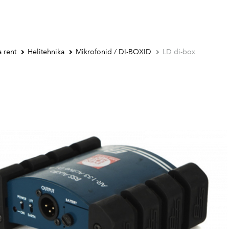
 rent
Helitehnika
Mikrofonid / DI-BOXID
LD di-box