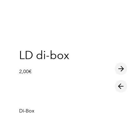
lisati ostukorvi.
Vaata ostukorvi
LD di-box
2,00€
Di-Box