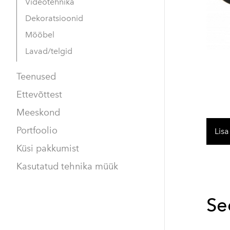
Videotehnika
Dekoratsioonid
Mööbel
Lavad/telgid
Teenused
Ettevõttest
Meeskond
Portfoolio
Lisa
Küsi pakkumist
Kasutatud tehnika müük
Se