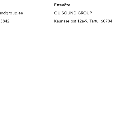
Ettevõte
undgroup.ee
OÜ SOUND GROUP
73842
Kaunase pst 12a-9, Tartu, 60704