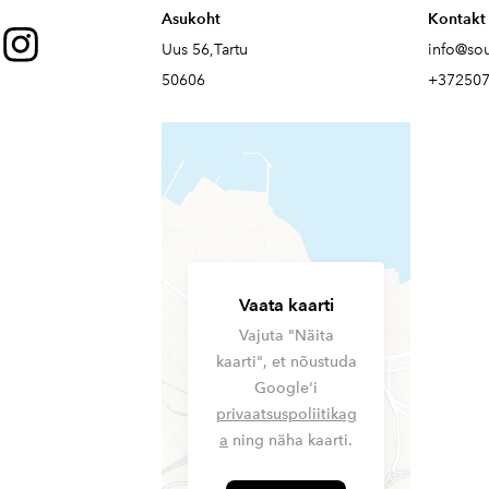
Asukoht
Kontakt
Uus 56,Tartu
info@so
50606
+37250
Vaata kaarti
Vajuta "Näita
kaarti", et nõustuda
Google'i
privaatsuspoliitikag
a
ning näha kaarti.