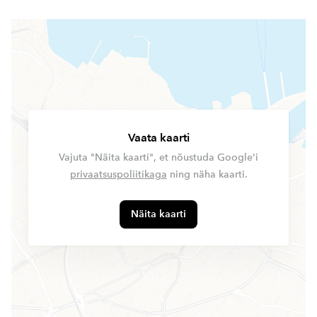
Vaata kaarti
Vajuta "Näita kaarti", et nõustuda Google'i
privaatsuspoliitikaga
ning näha kaarti.
Näita kaarti