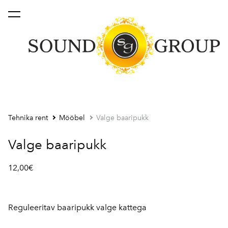
lisati ostukorvi.
Vaata ostukorvi
Tehnika rent
Mööbel
Valge baaripukk
Valge baaripukk
12,00€
Reguleeritav baaripukk valge kattega