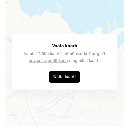
Vaata kaarti
Vajuta "Näita kaarti", et nõustuda Google'i
privaatsuspoliitikaga
ning näha kaarti.
Näita kaarti