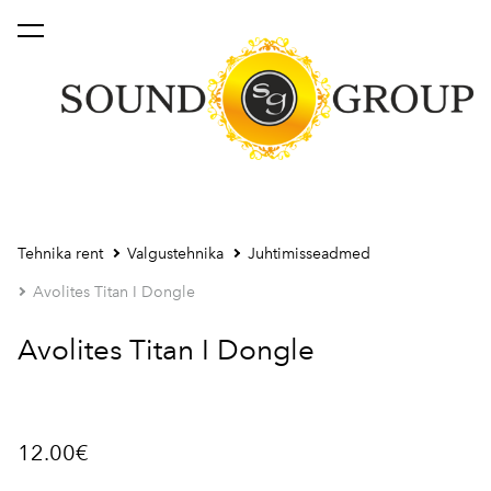
lisati ostukorvi.
Vaata ostukorvi
Tehnika rent
Valgustehnika
Juhtimisseadmed
Avolites Titan I Dongle
Avolites Titan I Dongle
12.00€