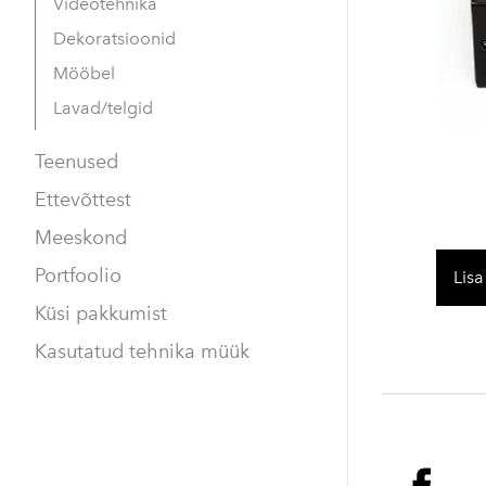
Videotehnika
Dekoratsioonid
Mööbel
Lavad/telgid
Teenused
Ettevõttest
Meeskond
Portfoolio
Lisa
Küsi pakkumist
Kasutatud tehnika müük