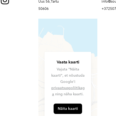
Uus 56,Tartu
info@so
50606
+37250
Vaata kaarti
Vajuta "Näita
kaarti", et nõustuda
Google'i
privaatsuspoliitikag
a
ning näha kaarti.
Näita kaarti