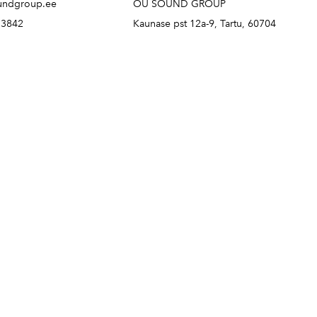
undgroup.ee
OÜ SOUND GROUP
73842
Kaunase pst 12a-9, Tartu, 60704