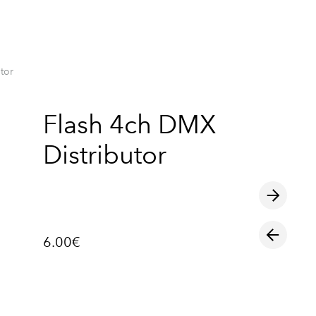
lisati ostukorvi.
Vaata ostukorvi
tor
Flash 4ch DMX
Distributor
6.00€