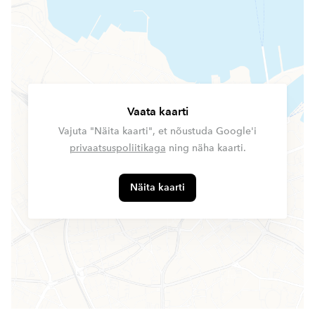
Vaata kaarti
Vajuta "Näita kaarti", et nõustuda Google'i
privaatsuspoliitikaga
ning näha kaarti.
Näita kaarti