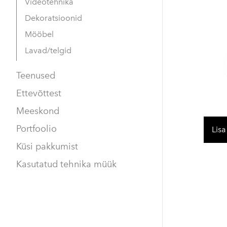
Videotehnika
Dekoratsioonid
Mööbel
Lavad/telgid
Teenused
Ettevõttest
Meeskond
Portfoolio
Lisa
Küsi pakkumist
Kasutatud tehnika müük