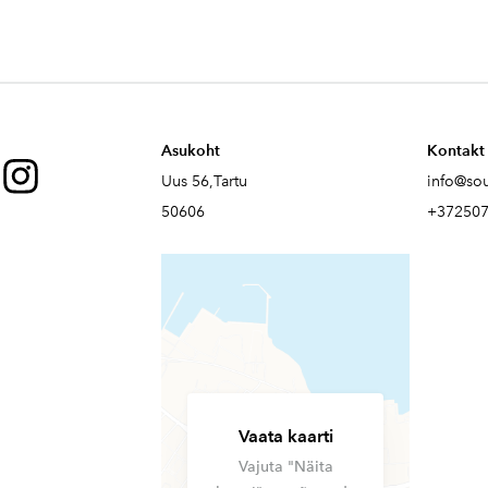
Asukoht
Kontakt
Uus 56,Tartu
info@so
50606
+37250
Vaata kaarti
Vajuta "Näita