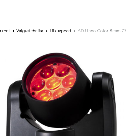
 rent
Valgustehnika
Liikuvpead
ADJ Inno Color Beam Z7