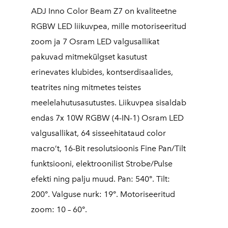
ADJ Inno Color Beam Z7 on kvaliteetne
RGBW LED liikuvpea, mille motoriseeritud
zoom ja 7 Osram LED valgusallikat
pakuvad mitmekülgset kasutust
erinevates klubides, kontserdisaalides,
teatrites ning mitmetes teistes
meelelahutusasutustes. Liikuvpea sisaldab
endas 7x 10W RGBW (4-IN-1) Osram LED
valgusallikat, 64 sisseehitataud color
macro’t, 16-Bit resolutsioonis Fine Pan/Tilt
funktsiooni, elektroonilist Strobe/Pulse
efekti ning palju muud. Pan: 540°. Tilt:
200°. Valguse nurk: 19°. Motoriseeritud
zoom: 10 – 60°.