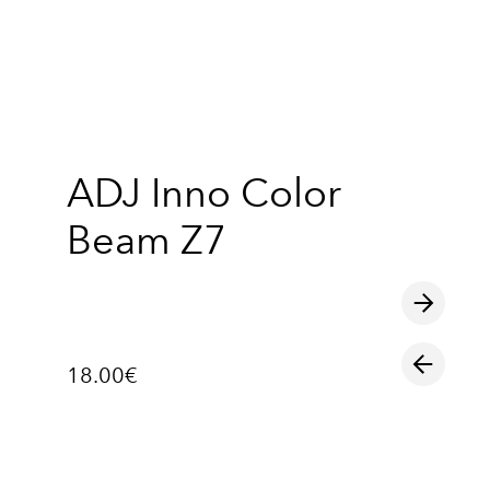
lisati ostukorvi.
Vaata ostukorvi
ADJ Inno Color
Beam Z7
18.00€