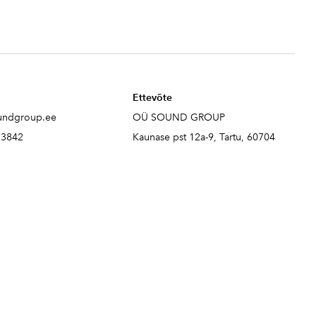
Ettevõte
undgroup.ee
OÜ SOUND GROUP
73842
Kaunase pst 12a-9, Tartu, 60704