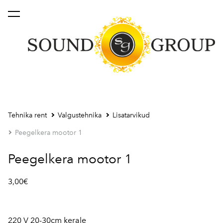
lisati ostukorvi.
Vaata ostukorvi
Tehnika rent
Valgustehnika
Lisatarvikud
Peegelkera mootor 1
Peegelkera mootor 1
3,00€
220 V 20-30cm kerale