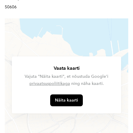
50606
Vaata kaarti
Vajuta "Näita kaarti", et nõustuda Google'i
privaatsuspoliitikaga
ning näha kaarti.
Näita kaarti