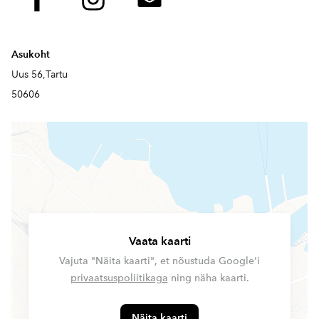
Asukoht
Uus 56,Tartu
50606
Vaata kaarti
Vajuta "Näita kaarti", et nõustuda Google'i
privaatsuspoliitikaga
ning näha kaarti.
Näita kaarti