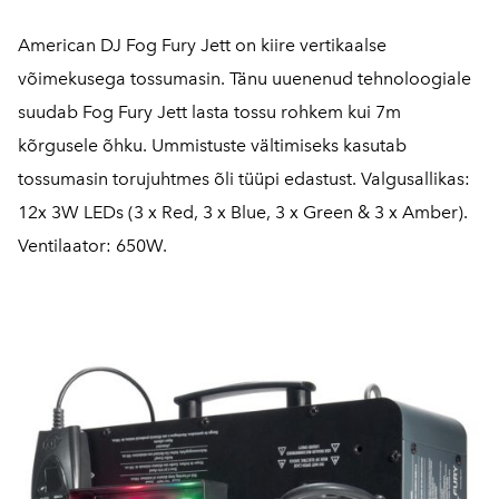
American DJ Fog Fury Jett on kiire vertikaalse
võimekusega tossumasin. Tänu uuenenud tehnoloogiale
suudab Fog Fury Jett lasta tossu rohkem kui 7m
kõrgusele õhku. Ummistuste vältimiseks kasutab
tossumasin torujuhtmes õli tüüpi edastust. Valgusallikas:
12x 3W LEDs (3 x Red, 3 x Blue, 3 x Green & 3 x Amber).
Ventilaator: 650W.