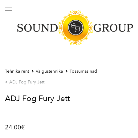
lisati ostukorvi.
Vaata ostukorvi
Tehnika rent
Valgustehnika
Tossumasinad
ADJ Fog Fury Jett
ADJ Fog Fury Jett
24.00€