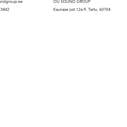
undgroup.ee
OÜ SOUND GROUP
73842
Kaunase pst 12a-9, Tartu, 60704