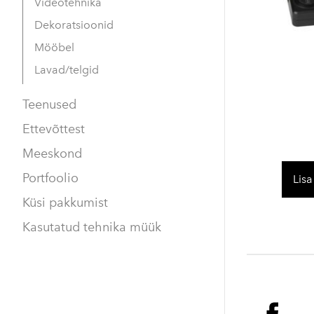
Videotehnika
Dekoratsioonid
Mööbel
Lavad/telgid
Teenused
Ettevõttest
Meeskond
Portfoolio
Lisa
Küsi pakkumist
Kasutatud tehnika müük