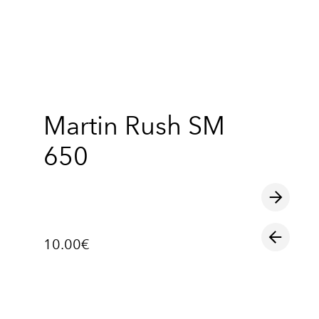
lisati ostukorvi.
Vaata ostukorvi
Martin Rush SM
650
10.00€