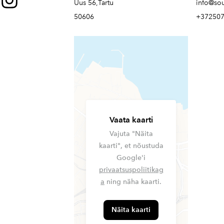
Uus 56,Tartu
info@so
50606
+37250
Vaata kaarti
Vajuta "Näita
kaarti", et nõustuda
Google'i
privaatsuspoliitikag
a
ning näha kaarti.
Näita kaarti