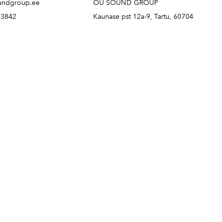
undgroup.ee
OÜ SOUND GROUP
73842
Kaunase pst 12a-9, Tartu, 60704