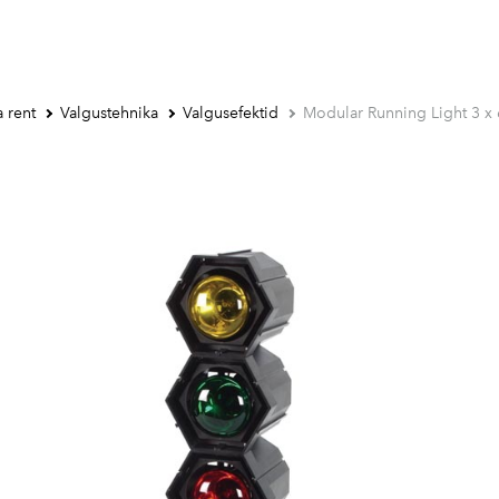
 rent
Valgustehnika
Valgusefektid
Modular Running Light 3 x