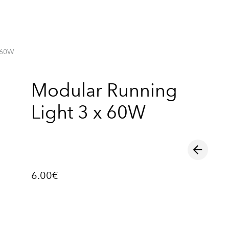
lisati ostukorvi.
Vaata ostukorvi
 60W
Modular Running
Light 3 x 60W
6.00€