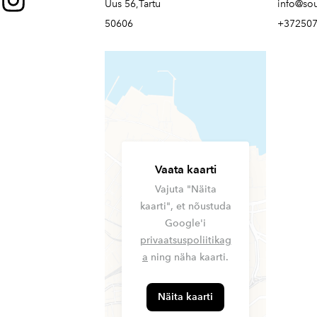
Uus 56,Tartu
info@so
50606
+37250
Vaata kaarti
Vajuta "Näita
kaarti", et nõustuda
Google'i
privaatsuspoliitikag
a
ning näha kaarti.
Näita kaarti