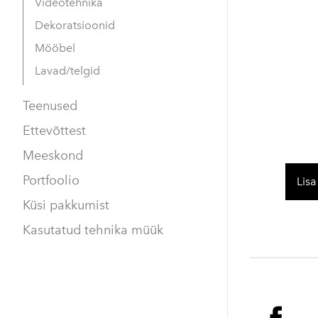
Videotehnika
Dekoratsioonid
Mööbel
Lavad/telgid
Teenused
Ettevõttest
Meeskond
Portfoolio
Lisa
Küsi pakkumist
Kasutatud tehnika müük