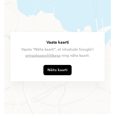
Vaata kaarti
Vajuta "Näita kaarti", et nõustuda Google'i
privaatsuspoliitikaga
ning näha kaarti.
Näita kaarti