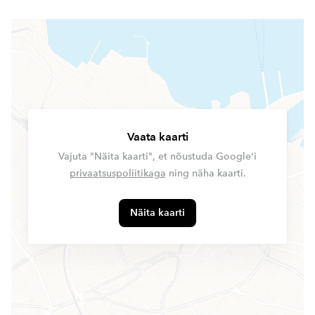
Vaata kaarti
Vajuta "Näita kaarti", et nõustuda Google'i
privaatsuspoliitikaga
ning näha kaarti.
Näita kaarti