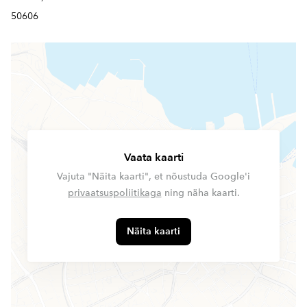
50606
Vaata kaarti
Vajuta "Näita kaarti", et nõustuda Google'i
privaatsuspoliitikaga
ning näha kaarti.
Näita kaarti