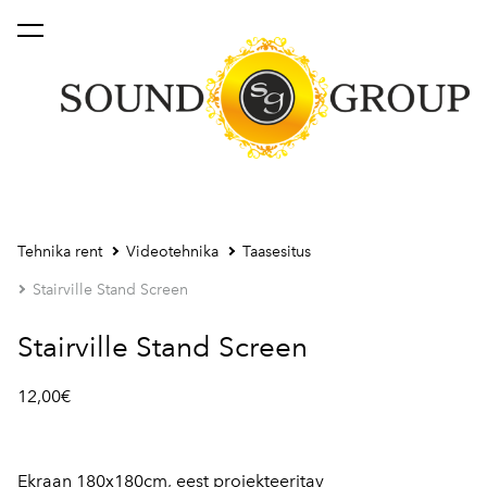
lisati ostukorvi.
Vaata ostukorvi
Tehnika rent
Videotehnika
Taasesitus
Stairville Stand Screen
Stairville Stand Screen
12,00€
Ekraan 180x180cm, eest projekteeritav